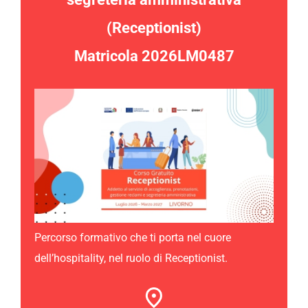
(Receptionist)
Matricola
2026LM0487
Percorso formativo che ti porta nel cuore
dell’hospitality, nel ruolo di Receptionist.