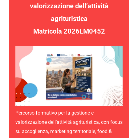
valorizzazione dell’attività
agrituristica
Matricola 2026LM0452
Percorso formativo per la gestione e
valorizzazione dell’attività agrituristica, con focus
su accoglienza, marketing territoriale, food &